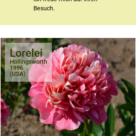
Besuch.
Lorelei
Hollingsworth
1996
(USA)