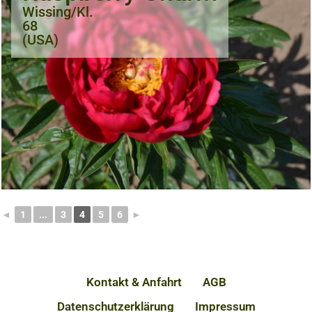
Wissing/Kl.
68
(USA)
◄
1
...
3
4
5
6
►
Kontakt & Anfahrt
AGB
Datenschutzerklärung
Impressum