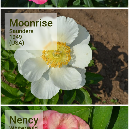
Moonrise
Saunders
1949
(USA)
Nency
White/Wild