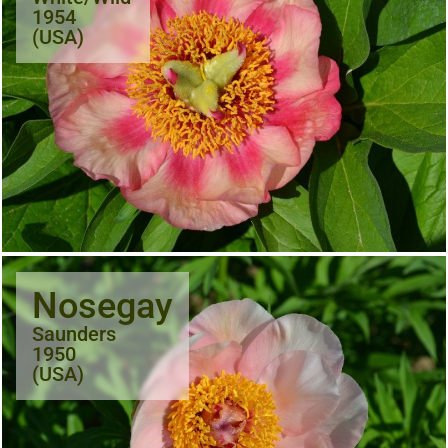
1954
(USA)
Nosegay
Saunders
1950
(USA)