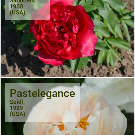
Saunders
1950
(USA)
Pastelegance
Seidl
1989
(USA)