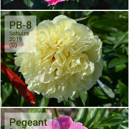
PB-8
Schulze
2019
(D)
Pegeant