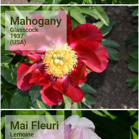
Mahogany
Glasscock
1937
(USA)
Mai Fleuri
Lemoine