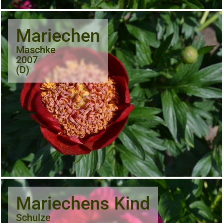
Mariechen
Maschke
2007
(D)
Mariechens Kind
Schulze