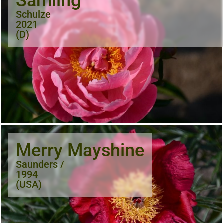
Sämling
Schulze
2021
(D)
Merry Mayshine
Saunders /
1994
(USA)