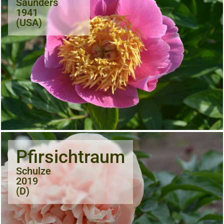
Saunders
1941
(USA)
Pfirsichtraum
Schulze
2019
(D)