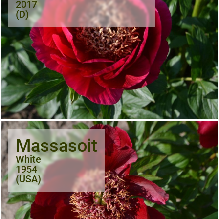
2017
(D)
Massasoit
White
1954
(USA)