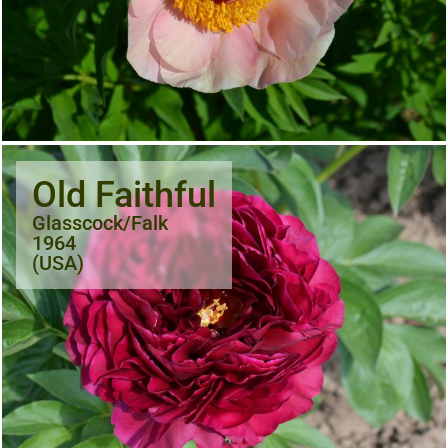
Old Faithful
Glasscock/Falk
1964
(USA)