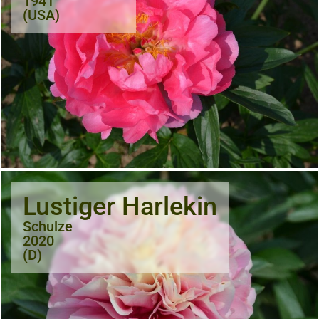
1941
(USA)
Lustiger Harlekin
Schulze
2020
(D)