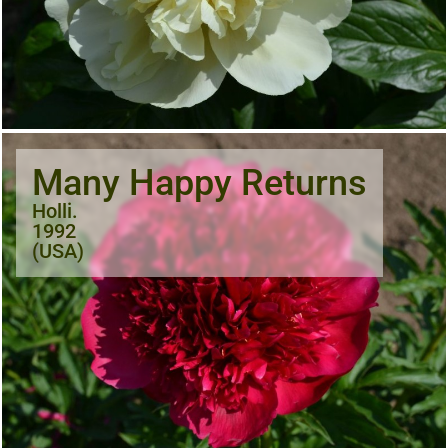
Many Happy Returns
Holli.
1992
(USA)