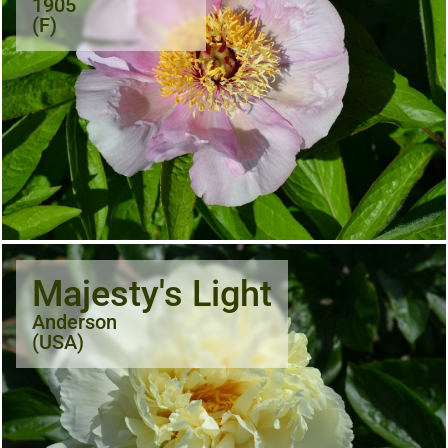
1905
(F)
Majesty's Light
Anderson
(USA)