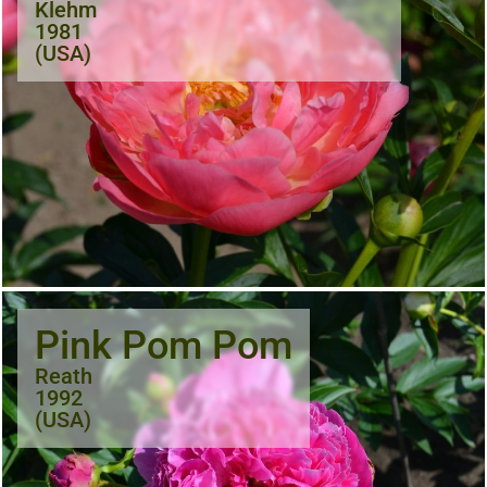
Klehm
1981
(USA)
Pink Pom Pom
Reath
1992
(USA)