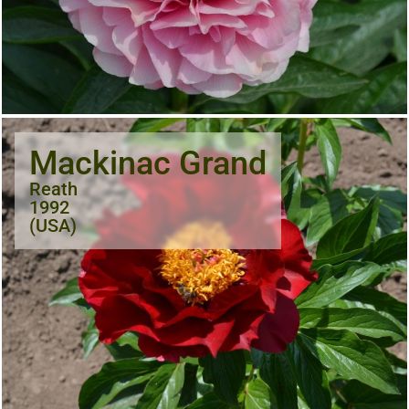
Mackinac Grand
Reath
1992
(USA)