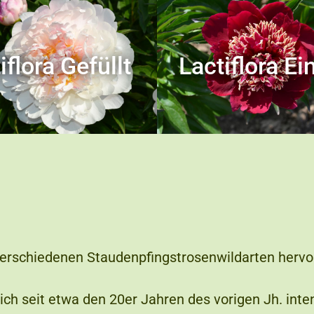
iflora Gefüllt
Lactiflora Ei
erschiedenen Staudenpfingstrosenwildarten hervor
h seit etwa den 20er Jahren des vorigen Jh. inten