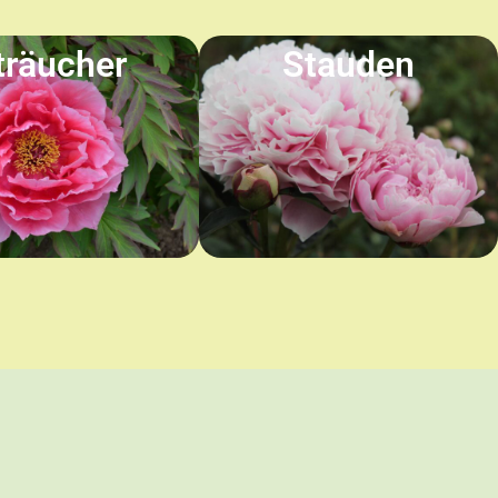
träucher
Stauden