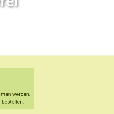
rei
men werden.
 bestellen.